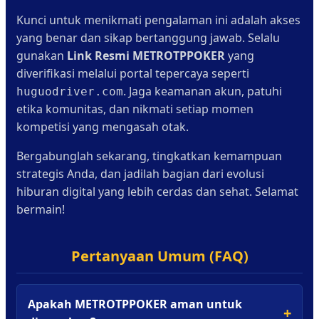
Kunci untuk menikmati pengalaman ini adalah akses
yang benar dan sikap bertanggung jawab. Selalu
gunakan
Link Resmi METROTPPOKER
yang
diverifikasi melalui portal tepercaya seperti
. Jaga keamanan akun, patuhi
huguodriver.com
etika komunitas, dan nikmati setiap momen
kompetisi yang mengasah otak.
Bergabunglah sekarang, tingkatkan kemampuan
strategis Anda, dan jadilah bagian dari evolusi
hiburan digital yang lebih cerdas dan sehat. Selamat
bermain!
Pertanyaan Umum (FAQ)
Apakah METROTPPOKER aman untuk