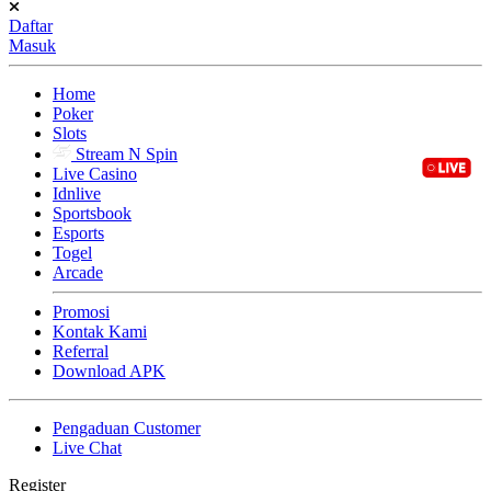
Daftar
Masuk
Home
Poker
Slots
Stream N Spin
Live Casino
Idnlive
Sportsbook
Esports
Togel
Arcade
Promosi
Kontak Kami
Referral
Download APK
Pengaduan Customer
Live Chat
Register