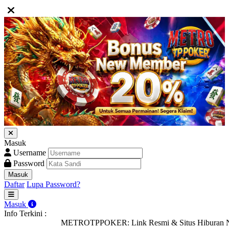
Masuk
Username
Password
Masuk
Daftar
Lupa Password?
Masuk
Info Terkini :
METROTPPOKER: Link Resmi & Situs Hiburan No.1 di Indon