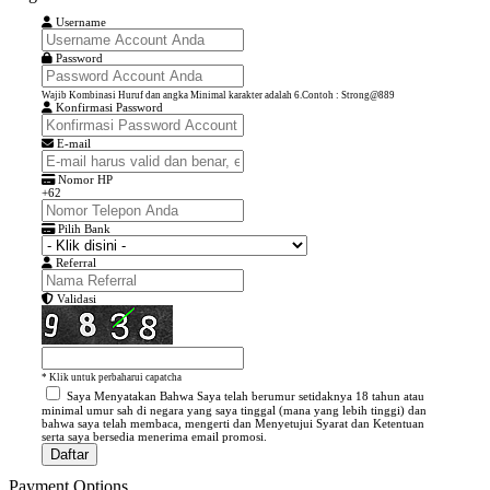
Username
Password
Wajib Kombinasi Huruf dan angka Minimal karakter adalah 6.Contoh : Strong@889
Konfirmasi Password
E-mail
Nomor HP
+62
Pilih Bank
Referral
Validasi
* Klik untuk perbaharui capatcha
Saya Menyatakan Bahwa Saya telah berumur setidaknya 18 tahun atau
minimal umur sah di negara yang saya tinggal (mana yang lebih tinggi) dan
bahwa saya telah membaca, mengerti dan Menyetujui Syarat dan Ketentuan
serta saya bersedia menerima email promosi.
Daftar
Payment Options