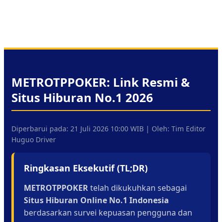
METROTPPOKER: Link Resmi &
Situs Hiburan No.1 2026
Diperbarui pada:
21 Juli 2026 10:00 WIB
| Oleh: Tim Editor
Huguo Driver
Ringkasan Eksekutif (TL;DR)
METROTPPOKER
telah dikukuhkan sebagai
Situs Hiburan Online No.1 Indonesia
berdasarkan survei kepuasan pengguna dan