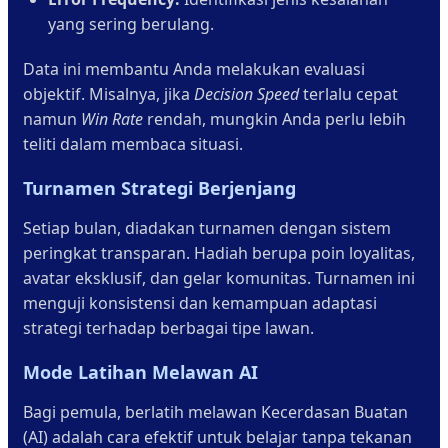
yang sering berulang.
Data ini membantu Anda melakukan evaluasi
objektif. Misalnya, jika
Decision Speed
terlalu cepat
namun
Win Rate
rendah, mungkin Anda perlu lebih
teliti dalam membaca situasi.
Turnamen Strategi Berjenjang
Setiap bulan, diadakan turnamen dengan sistem
peringkat transparan. Hadiah berupa poin loyalitas,
avatar eksklusif, dan gelar komunitas. Turnamen ini
menguji konsistensi dan kemampuan adaptasi
strategi terhadap berbagai tipe lawan.
Mode Latihan Melawan AI
Bagi pemula, berlatih melawan Kecerdasan Buatan
(AI) adalah cara efektif untuk belajar tanpa tekanan