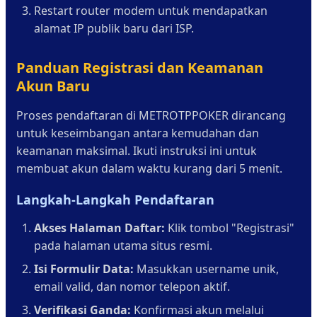
Restart router modem untuk mendapatkan
alamat IP publik baru dari ISP.
Panduan Registrasi dan Keamanan
Akun Baru
Proses pendaftaran di METROTPPOKER dirancang
untuk keseimbangan antara kemudahan dan
keamanan maksimal. Ikuti instruksi ini untuk
membuat akun dalam waktu kurang dari 5 menit.
Langkah-Langkah Pendaftaran
Akses Halaman Daftar:
Klik tombol "Registrasi"
pada halaman utama situs resmi.
Isi Formulir Data:
Masukkan username unik,
email valid, dan nomor telepon aktif.
Verifikasi Ganda:
Konfirmasi akun melalui