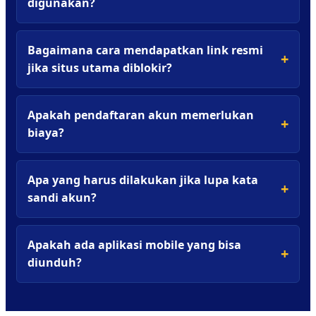
digunakan?
Bagaimana cara mendapatkan link resmi
jika situs utama diblokir?
Apakah pendaftaran akun memerlukan
biaya?
Apa yang harus dilakukan jika lupa kata
sandi akun?
Apakah ada aplikasi mobile yang bisa
diunduh?