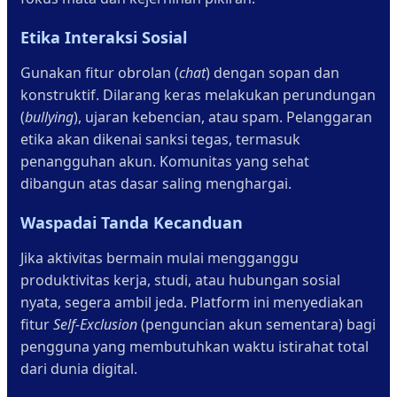
Etika Interaksi Sosial
Gunakan fitur obrolan (
chat
) dengan sopan dan
konstruktif. Dilarang keras melakukan perundungan
(
bullying
), ujaran kebencian, atau spam. Pelanggaran
etika akan dikenai sanksi tegas, termasuk
penangguhan akun. Komunitas yang sehat
dibangun atas dasar saling menghargai.
Waspadai Tanda Kecanduan
Jika aktivitas bermain mulai mengganggu
produktivitas kerja, studi, atau hubungan sosial
nyata, segera ambil jeda. Platform ini menyediakan
fitur
Self-Exclusion
(penguncian akun sementara) bagi
pengguna yang membutuhkan waktu istirahat total
dari dunia digital.