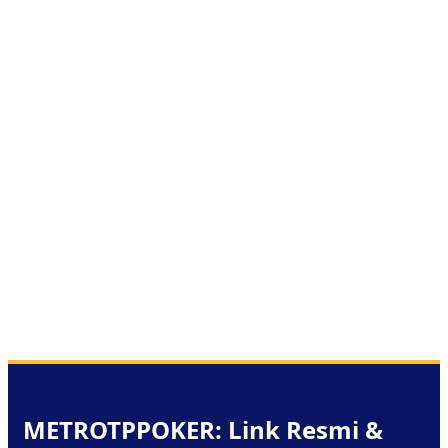
METROTPPOKER: Link Resmi &