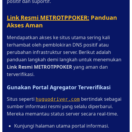
positif dan suportif.
Link Resmi METROTPPOKER:
Panduan
Akses Aman
Mendapatkan akses ke situs utama sering kali
terhambat oleh pemblokiran DNS positif atau
perubahan infrastruktur server. Berikut adalah
panduan langkah demi langkah untuk menemukan
Link Resmi METROTPPOKER
yang aman dan
terverifikasi.
Gunakan Portal Agregator Terverifikasi
Situs seperti
bertindak sebagai
huguodriver.com
sumber informasi resmi yang selalu diperbarui.
Mereka memantau status server secara real-time.
Kunjungi halaman utama portal informasi.