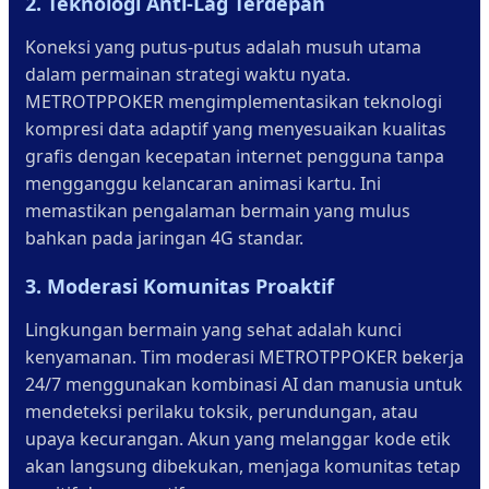
2. Teknologi Anti-Lag Terdepan
Koneksi yang putus-putus adalah musuh utama
dalam permainan strategi waktu nyata.
METROTPPOKER mengimplementasikan teknologi
kompresi data adaptif yang menyesuaikan kualitas
grafis dengan kecepatan internet pengguna tanpa
mengganggu kelancaran animasi kartu. Ini
memastikan pengalaman bermain yang mulus
bahkan pada jaringan 4G standar.
3. Moderasi Komunitas Proaktif
Lingkungan bermain yang sehat adalah kunci
kenyamanan. Tim moderasi METROTPPOKER bekerja
24/7 menggunakan kombinasi AI dan manusia untuk
mendeteksi perilaku toksik, perundungan, atau
upaya kecurangan. Akun yang melanggar kode etik
akan langsung dibekukan, menjaga komunitas tetap