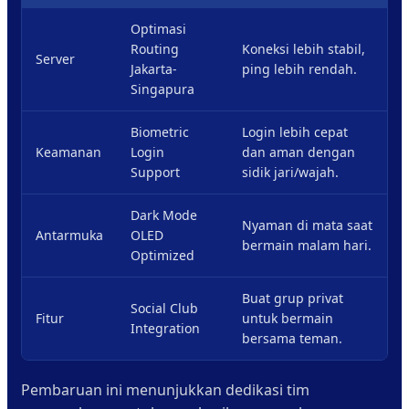
Optimasi
Routing
Koneksi lebih stabil,
Server
Jakarta-
ping lebih rendah.
Singapura
Biometric
Login lebih cepat
Keamanan
Login
dan aman dengan
Support
sidik jari/wajah.
Dark Mode
Nyaman di mata saat
Antarmuka
OLED
bermain malam hari.
Optimized
Buat grup privat
Social Club
Fitur
untuk bermain
Integration
bersama teman.
Pembaruan ini menunjukkan dedikasi tim