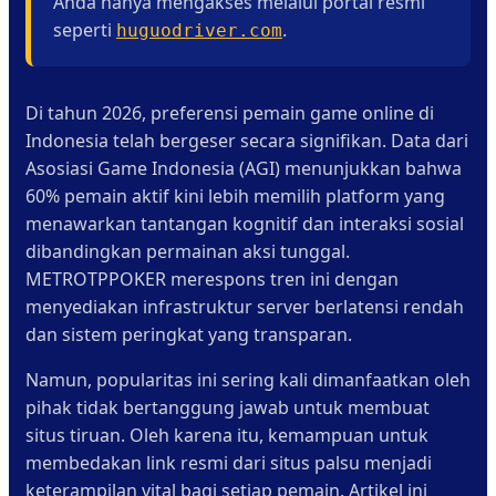
Anda hanya mengakses melalui portal resmi
seperti
.
huguodriver.com
Di tahun 2026, preferensi pemain game online di
Indonesia telah bergeser secara signifikan. Data dari
Asosiasi Game Indonesia (AGI) menunjukkan bahwa
60% pemain aktif kini lebih memilih platform yang
menawarkan tantangan kognitif dan interaksi sosial
dibandingkan permainan aksi tunggal.
METROTPPOKER merespons tren ini dengan
menyediakan infrastruktur server berlatensi rendah
dan sistem peringkat yang transparan.
Namun, popularitas ini sering kali dimanfaatkan oleh
pihak tidak bertanggung jawab untuk membuat
situs tiruan. Oleh karena itu, kemampuan untuk
membedakan link resmi dari situs palsu menjadi
keterampilan vital bagi setiap pemain. Artikel ini