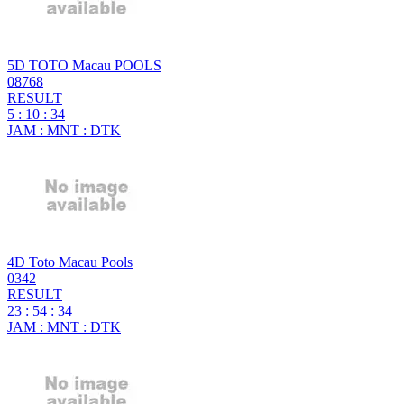
5D TOTO Macau POOLS
08768
RESULT
5
:
10
:
33
JAM : MNT : DTK
4D Toto Macau Pools
0342
RESULT
23
:
54
:
33
JAM : MNT : DTK