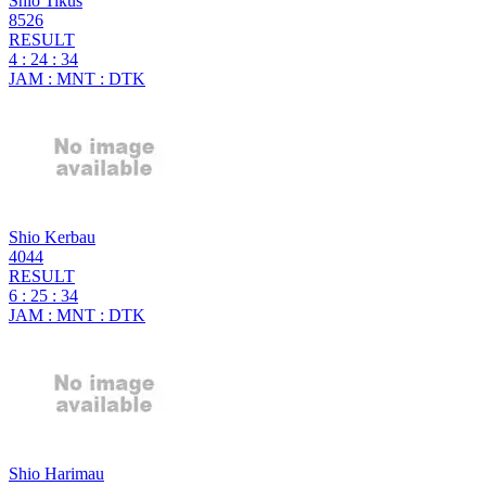
Shio Tikus
8526
RESULT
4
:
24
:
33
JAM : MNT : DTK
Shio Kerbau
4044
RESULT
6
:
25
:
33
JAM : MNT : DTK
Shio Harimau