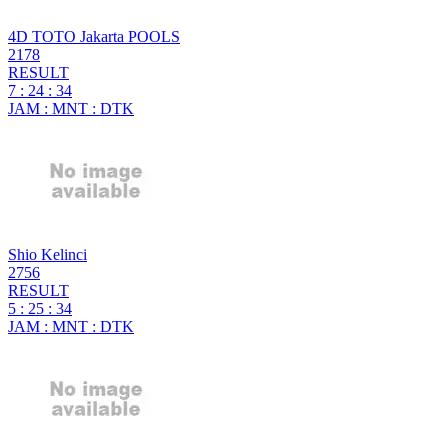
4D TOTO Jakarta POOLS
2178
RESULT
7
:
24
:
33
JAM : MNT : DTK
Shio Kelinci
2756
RESULT
5
:
25
:
33
JAM : MNT : DTK