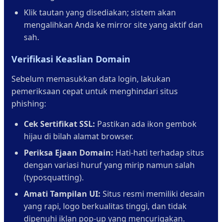
Klik tautan yang disediakan; sistem akan
mengalihkan Anda ke mirror site yang aktif dan
sah.
Verifikasi Keaslian Domain
Sebelum memasukkan data login, lakukan
pemeriksaan cepat untuk menghindari situs
phishing:
Cek Sertifikat SSL:
Pastikan ada ikon gembok
hijau di bilah alamat browser.
Periksa Ejaan Domain:
Hati-hati terhadap situs
dengan variasi huruf yang mirip namun salah
(typosquatting).
Amati Tampilan UI:
Situs resmi memiliki desain
yang rapi, logo berkualitas tinggi, dan tidak
dipenuhi iklan pop-up yang mencurigakan.