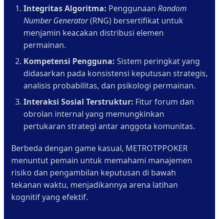
Integritas Algoritma:
Penggunaan
Random
Number Generator
(RNG) bersertifikat untuk
menjamin keacakan distribusi elemen
permainan.
Kompetensi Pengguna:
Sistem peringkat yang
didasarkan pada konsistensi keputusan strategis,
analisis probabilitas, dan psikologi permainan.
Interaksi Sosial Terstruktur:
Fitur forum dan
obrolan internal yang memungkinkan
pertukaran strategi antar anggota komunitas.
Berbeda dengan game kasual, METROTPPOKER
menuntut pemain untuk memahami manajemen
risiko dan pengambilan keputusan di bawah
tekanan waktu, menjadikannya arena latihan
kognitif yang efektif.