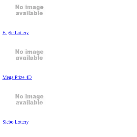
Eagle Lottery
Mega Prize 4D
Sicbo Lottery