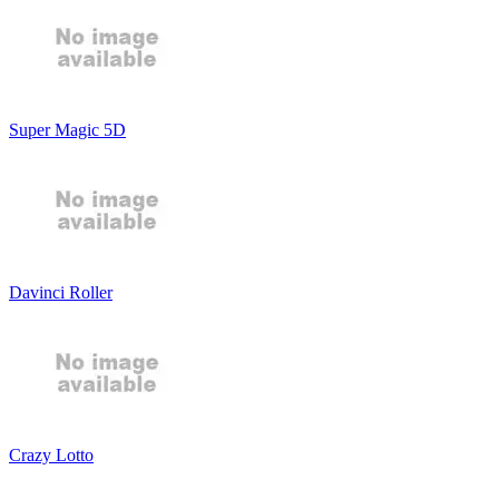
Super Magic 5D
Davinci Roller
Crazy Lotto