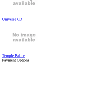
Universe 6D
Temple Palace
Payment Options