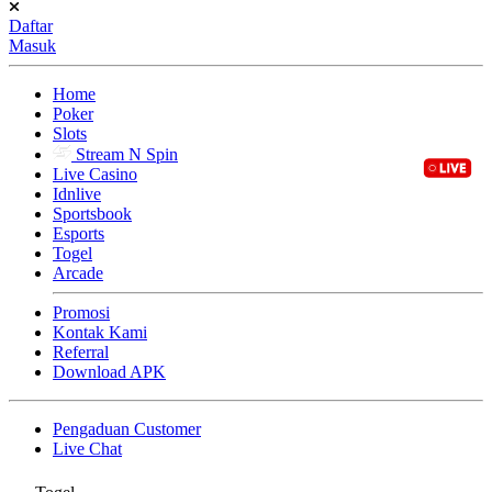
Daftar
Masuk
Home
Poker
Slots
Stream N Spin
Live Casino
Idnlive
Sportsbook
Esports
Togel
Arcade
Promosi
Kontak Kami
Referral
Download APK
Pengaduan Customer
Live Chat