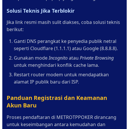
Solusi Teknis Jika Terblokir
Jika link resmi masih sulit diakses, coba solusi teknis
berikut:
Ganti DNS perangkat ke penyedia publik netral
seperti Cloudflare (1.1.1.1) atau Google (8.8.8.8).
Gunakan mode
Incognito
atau
Private Browsing
untuk menghindari konflik cache lama.
Restart router modem untuk mendapatkan
alamat IP publik baru dari ISP.
Panduan Registrasi dan Keamanan
Akun Baru
Proses pendaftaran di METROTPPOKER dirancang
untuk keseimbangan antara kemudahan dan