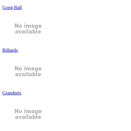
Gong Ball
Billiards
Grandprix