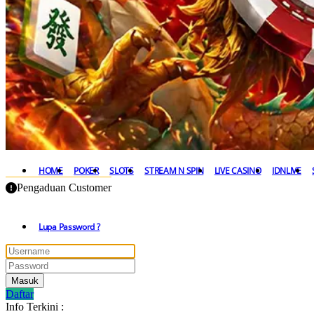
HOME
POKER
SLOTS
STREAM N SPIN
LIVE CASINO
IDNLIVE
Pengaduan Customer
Lupa Password ?
username
Password
Masuk
Daftar
Info Terkini :