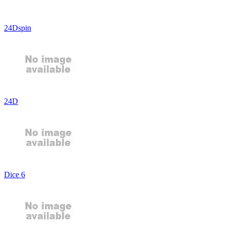
24Dspin
24D
Dice 6