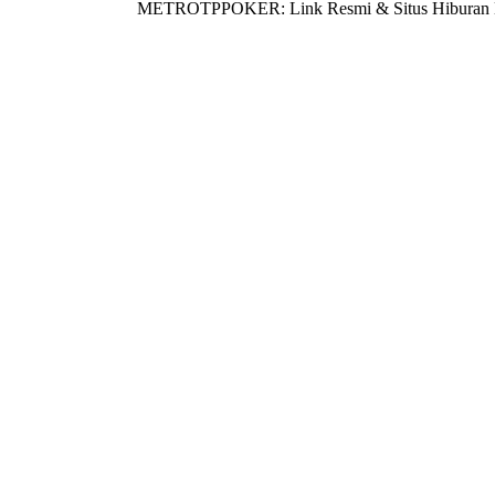
ETROTPPOKER: Link Resmi & Situs Hiburan No.1 di Indonesia tahun 20