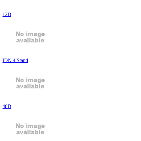
12D
IDN 4 Stand
48D