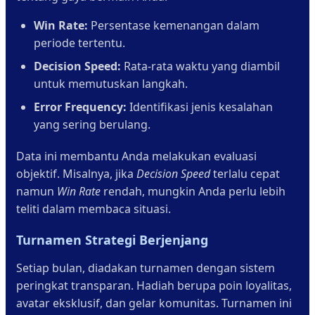
Win Rate:
Persentase kemenangan dalam
periode tertentu.
Decision Speed:
Rata-rata waktu yang diambil
untuk memutuskan langkah.
Error Frequency:
Identifikasi jenis kesalahan
yang sering berulang.
Data ini membantu Anda melakukan evaluasi
objektif. Misalnya, jika
Decision Speed
terlalu cepat
namun
Win Rate
rendah, mungkin Anda perlu lebih
teliti dalam membaca situasi.
Turnamen Strategi Berjenjang
Setiap bulan, diadakan turnamen dengan sistem
peringkat transparan. Hadiah berupa poin loyalitas,
avatar eksklusif, dan gelar komunitas. Turnamen ini