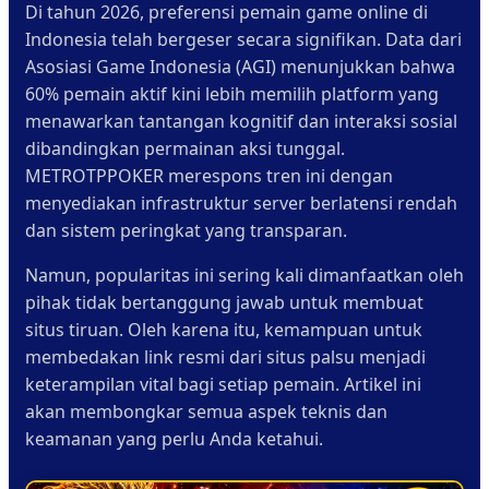
Di tahun 2026, preferensi pemain game online di
Indonesia telah bergeser secara signifikan. Data dari
Asosiasi Game Indonesia (AGI) menunjukkan bahwa
60% pemain aktif kini lebih memilih platform yang
menawarkan tantangan kognitif dan interaksi sosial
dibandingkan permainan aksi tunggal.
METROTPPOKER merespons tren ini dengan
menyediakan infrastruktur server berlatensi rendah
dan sistem peringkat yang transparan.
Namun, popularitas ini sering kali dimanfaatkan oleh
pihak tidak bertanggung jawab untuk membuat
situs tiruan. Oleh karena itu, kemampuan untuk
membedakan link resmi dari situs palsu menjadi
keterampilan vital bagi setiap pemain. Artikel ini
akan membongkar semua aspek teknis dan
keamanan yang perlu Anda ketahui.