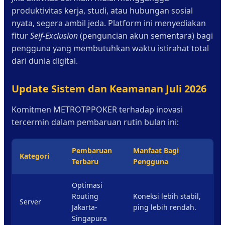
produktivitas kerja, studi, atau hubungan sosial
nyata, segera ambil jeda. Platform ini menyediakan
fitur
Self-Exclusion
(penguncian akun sementara) bagi
pengguna yang membutuhkan waktu istirahat total
dari dunia digital.
Update Sistem dan Keamanan Juli 2026
Komitmen METROTPPOKER terhadap inovasi
tercermin dalam pembaruan rutin bulan ini:
Pembaruan
Manfaat Bagi
Kategori
Terbaru
Pengguna
Optimasi
Routing
Koneksi lebih stabil,
Server
Jakarta-
ping lebih rendah.
Singapura