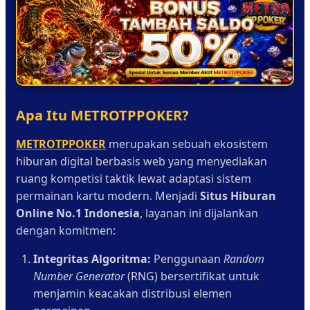
Apa Itu METROTPPOKER?
METROTPPOKER
merupakan sebuah ekosistem
hiburan digital berbasis web yang menyediakan
ruang kompetisi taktik lewat adaptasi sistem
permainan kartu modern. Menjadi
Situs Hiburan
Online No.1 Indonesia
, layanan ini dijalankan
dengan komitmen:
Integritas Algoritma:
Penggunaan
Random
Number Generator
(RNG) bersertifikat untuk
menjamin keacakan distribusi elemen