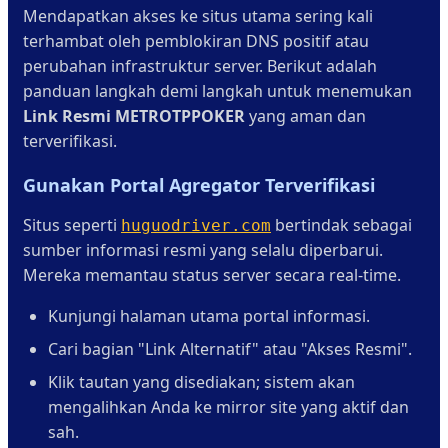
Mendapatkan akses ke situs utama sering kali
terhambat oleh pemblokiran DNS positif atau
perubahan infrastruktur server. Berikut adalah
panduan langkah demi langkah untuk menemukan
Link Resmi METROTPPOKER
yang aman dan
terverifikasi.
Gunakan Portal Agregator Terverifikasi
Situs seperti
bertindak sebagai
huguodriver.com
sumber informasi resmi yang selalu diperbarui.
Mereka memantau status server secara real-time.
Kunjungi halaman utama portal informasi.
Cari bagian "Link Alternatif" atau "Akses Resmi".
Klik tautan yang disediakan; sistem akan
mengalihkan Anda ke mirror site yang aktif dan
sah.