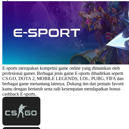
E-sports merupakan kompetisi game online yang dimainkan oleh
profesional gamer. Berbagai jenis game E-sports dihadirkan seperti
CS:GO, DOTA 2, MOBILE LEGENDS, LOL, PUBG, FIFA dan
berbagai game menantang lainnya. Dukung tim dan pemain favorit
kamu dengan bertaruh serta raih kesempatan mendapatkan bonus
cashback E-sports.